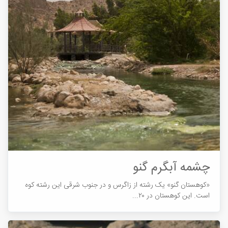
چشمه آبگرم گنو
«کوهستان گنو» یک رشته از زاگرس و در جنوب شرقی این رشته کوه
است. این کوهستان در ۲۰...