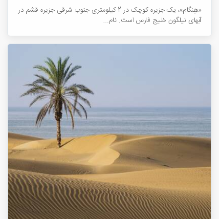
«هِنگام»، یک جزیره کوچک در 2 کیلومتری جنوب شرقی جزیره قشم در
آب­های نیلگون خلیج فارس است. نام...